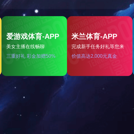
底检查训练评定模型
宫内发育示教模
号： NO.TY1809
型号： NO.TY181