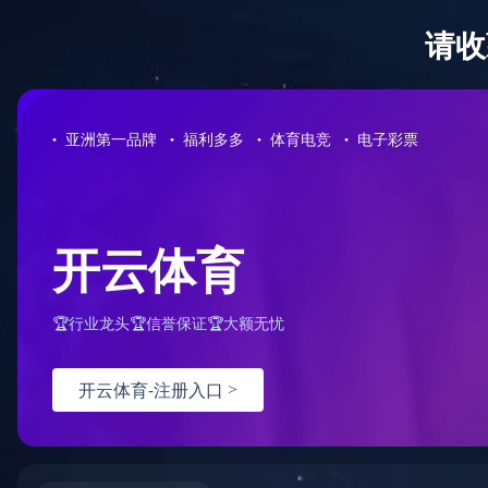
火狐官方网站
火狐官方网站-火狐（中国）
产品中心
内科技能
外科技能
妇产科技能