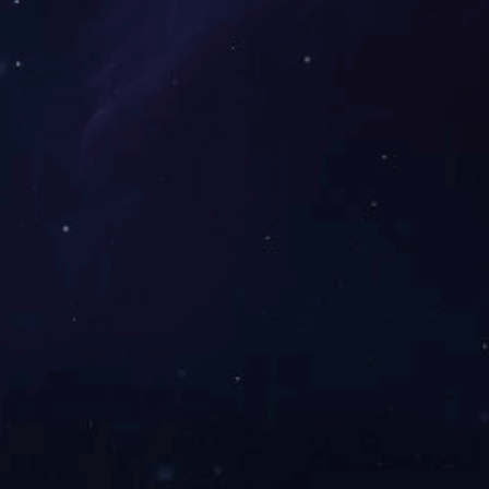
婴儿骨内灌注模型
婴儿透明洗胃示教
号： NO.TY1831
型号： NO.TY155
上一页
1
2
3
4
5
6
7
8
路18号西6-A座
11066